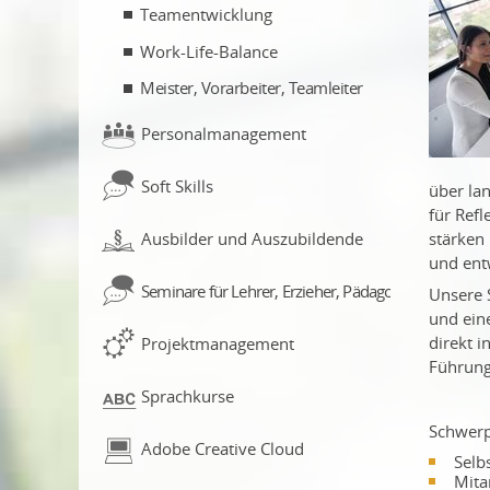
Teamentwicklung
Work-Life-Balance
Meister, Vorarbeiter, Teamleiter
Personalmanagement
Soft Skills
über la
für Ref
stärken
Ausbilder und Auszubildende
und entw
Seminare für Lehrer, Erzieher, Pädagogen
Unsere 
und ein
direkt i
Projektmanagement
Führung
Sprachkurse
Schwerp
Adobe Creative Cloud
Selb
Mita