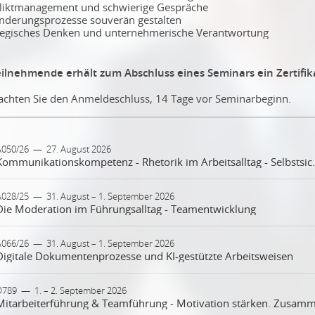
liktmanagement und schwierige Gespräche
nderungsprozesse souverän gestalten
tegisches Denken und unternehmerische Verantwortung
eilnehmende erhält zum Abschluss eines Seminars ein Zertifik
eachten Sie den Anmeldeschluss, 14 Tage vor Seminarbeginn.
A050/26
—
27. August 2026
Kommunikationskompetenz - Rheto
ne klare und überzeugende Kommunikation ist im Berufsalltag
A028/25
—
31. August – 1. September 2026
Die Moderation im Führungsalltag - Teamentwicklung
scheidend. Im Seminar „Rhetorik im Arbeitsalltag“ lernen die
ilnehmenden, ihre Ausdrucksweise gezielt einzusetzen, sicher
fzutreten und Gespräche professionell zu führen. Ob im Team, im
hrung bedeutet heute mehr als Entscheidungen zu treffen und
A066/26
—
31. August – 1. September 2026
ndengespräch oder bei Präsentationen – eine wirkungsvolle Rhet
Digitale Dokumentenprozesse und KI-gestützte Arbeitsweisen
fgaben zu verteilen. Immer häufiger sind Führungskräfte geforder
rkt die eigene Präsenz und fördert den beruflichen Erfolg.
spräche zu strukturieren, Prozesse zu begleiten und Teams durch
ränderungen zu führen. Moderationskompetenz wird dabei zu ei
 fortschreitende Digitalisierung verändert die tägliche Büro- und
D789
Grundlagen der wirkungsvollen Kommunikation
—
1. – 2. September 2026
ntralen Fähigkeit, um Zusammenarbeit zu fördern und Potenziale
rwaltungsarbeit nachhaltig. Moderne Softwarelösungen ermöglic
Der erste Eindruck zählt für einen perfekten Start
am sichtbar zu machen.