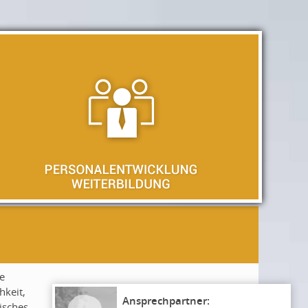
e
hkeit,
isches