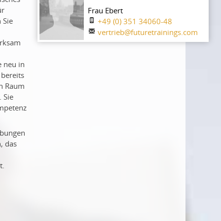
ür
Frau Ebert
 Sie
+49 (0) 351 34060-48
vertrieb@futuretrainings.com
irksam
e neu in
 bereits
en Raum
 Sie
ompetenz
Übungen
, das
t.