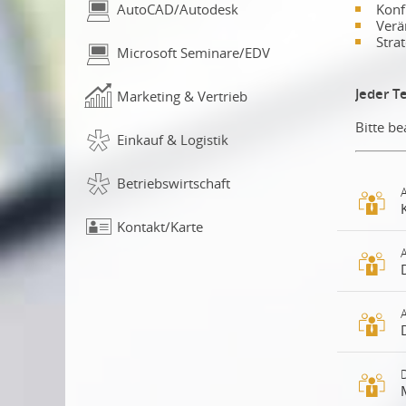
Konf
AutoCAD/Autodesk
Verä
Stra
Microsoft Seminare/EDV
Jeder T
Marketing & Vertrieb
Bitte b
Einkauf & Logistik
Betriebswirtschaft
Kontakt/Karte
Ei
ent
Te
au
Fü
Ku
Au
stä
Ge
Ve
Die
ze
Ve
Te