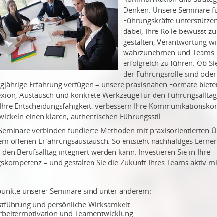
Denken. Unsere Seminare f
Führungskräfte unterstützen
dabei, Ihre Rolle bewusst zu
gestalten, Verantwortung w
wahrzunehmen und Teams
erfolgreich zu führen. Ob Si
der Führungsrolle sind oder
ngjährige Erfahrung verfügen – unsere praxisnahen Formate biet
lexion, Austausch und konkrete Werkzeuge für den Führungsalltag.
 Ihre Entscheidungsfähigkeit, verbessern Ihre Kommunikationsk
ickeln einen klaren, authentischen Führungsstil.
Seminare verbinden fundierte Methoden mit praxisorientierten 
em offenen Erfahrungsaustausch. So entsteht nachhaltiges Lernen
n den Berufsalltag integriert werden kann. Investieren Sie in Ihre
skompetenz – und gestalten Sie die Zukunft Ihres Teams aktiv mi
unkte unserer Seminare sind unter anderem:
stführung und persönliche Wirksamkeit
rbeitermotivation und Teamentwicklung