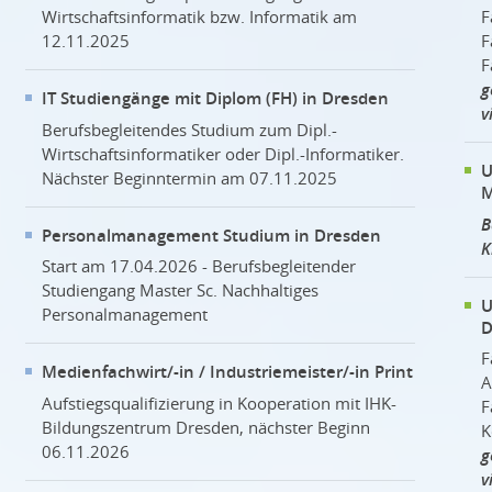
Wirtschaftsinformatik bzw. Informatik am
F
12.11.2025
F
F
g
IT Studiengänge mit Diplom (FH) in Dresden
v
Berufsbegleitendes Studium zum Dipl.-
Wirtschaftsinformatiker oder Dipl.-Informatiker.
U
Nächster Beginntermin am 07.11.2025
M
B
Personalmanagement Studium in Dresden
K
Start am 17.04.2026 - Berufsbegleitender
Studiengang Master Sc. Nachhaltiges
U
Personalmanagement
D
F
Medienfachwirt/-in / Industriemeister/-in Print
A
Aufstiegsqualifizierung in Kooperation mit IHK-
F
Bildungszentrum Dresden, nächster Beginn
K
06.11.2026
g
v