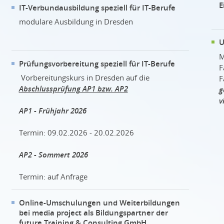
E
IT-Verbundausbildung speziell für IT-Berufe
modulare Ausbildung in Dresden
U
M
Prüfungsvorbereitung speziell für IT-Berufe
F
Vorbereitungskurs in Dresden auf die
F
Abschlussprüfung AP1 bzw. AP2
g
v
AP1 - Frühjahr 2026
Termin: 09.02.2026 - 20.02.2026
AP2 - Sommert 2026
Termin: auf Anfrage
Online-Umschulungen und Weiterbildungen
bei media project als Bildungspartner der
future Training & Consulting GmbH