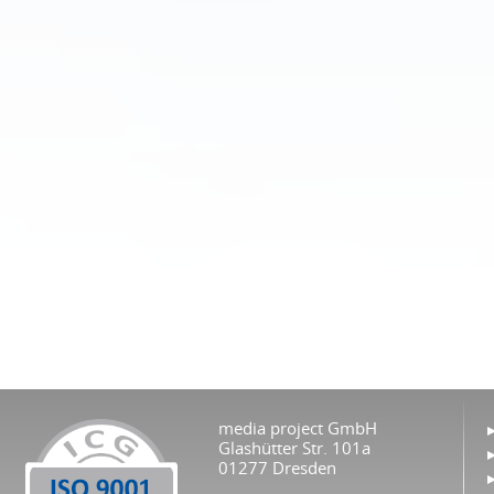
media project GmbH
Glashütter Str. 101a
01277 Dresden