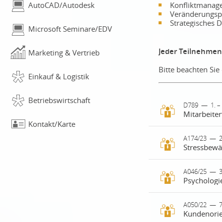
Konfliktmanag
AutoCAD/Autodesk
Veränderungspr
Strategisches
Microsoft Seminare/EDV
Jeder Teilnehmend
Marketing & Vertrieb
Bitte beachten Si
Einkauf & Logistik
Betriebswirtschaft
D789
—
1. 
Kontakt/Karte
Motivierte Mi
A174/23
—
zum nachhalt
Sie, wie mod
Motivation ge
Stress gehört
A046/25
—
3
Sie setzen si
Psychologi
Dauerhafte Be
praxisnahe M
und das pers
Potenziale zu
lernen die T
Führung ist 
A050/22
—
Dabei stehen
frühzeitig w
Kundenorien
treffen. Wirk
Mittelpunkt.
Momente der 