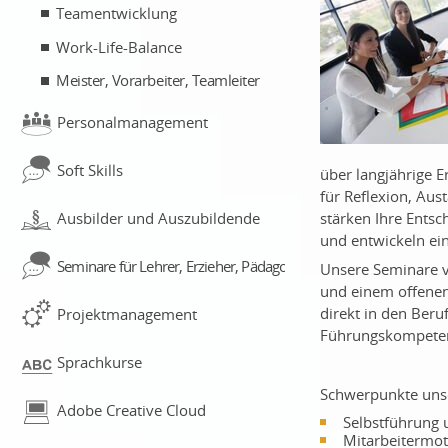
Teamentwicklung
Work-Life-Balance
Meister, Vorarbeiter, Teamleiter
Personalmanagement
Soft Skills
über langjährige 
für Reflexion, Aus
stärken Ihre Ents
Ausbilder und Auszubildende
und entwickeln ein
Seminare für Lehrer, Erzieher, Pädagogen
Unsere Seminare v
und einem offenen
direkt in den Beruf
Projektmanagement
Führungskompetenz
Sprachkurse
Schwerpunkte unse
Adobe Creative Cloud
Selbstführung 
Mitarbeitermot