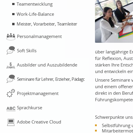
Teamentwicklung
Work-Life-Balance
Meister, Vorarbeiter, Teamleiter
Personalmanagement
Soft Skills
über langjährige 
für Reflexion, Aus
stärken Ihre Ents
Ausbilder und Auszubildende
und entwickeln ein
Seminare für Lehrer, Erzieher, Pädagogen
Unsere Seminare v
und einem offenen
direkt in den Beruf
Projektmanagement
Führungskompetenz
Sprachkurse
Schwerpunkte unse
Adobe Creative Cloud
Selbstführung 
Mitarbeitermot