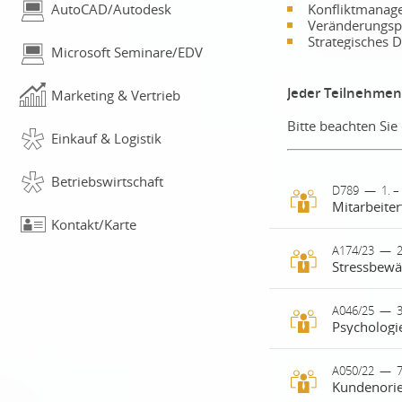
Konfliktmanag
AutoCAD/Autodesk
Veränderungspr
Strategisches
Microsoft Seminare/EDV
Jeder Teilnehmend
Marketing & Vertrieb
Bitte beachten Si
Einkauf & Logistik
Betriebswirtschaft
D789
—
1. 
Kontakt/Karte
Motivierte Mi
A174/23
—
zum nachhalt
Sie, wie mod
Motivation ge
Stress gehört
A046/25
—
3
Sie setzen si
Psychologi
Dauerhafte Be
praxisnahe M
und das pers
Potenziale zu
lernen die T
Führung ist 
A050/22
—
Dabei stehen
frühzeitig w
Kundenorien
treffen. Wirk
Mittelpunkt.
Momente der 