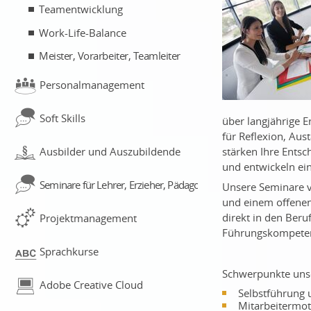
Teamentwicklung
Work-Life-Balance
Meister, Vorarbeiter, Teamleiter
Personalmanagement
Soft Skills
über langjährige 
für Reflexion, Aus
stärken Ihre Ents
Ausbilder und Auszubildende
und entwickeln ein
Seminare für Lehrer, Erzieher, Pädagogen
Unsere Seminare v
und einem offenen
direkt in den Beruf
Projektmanagement
Führungskompetenz
Sprachkurse
Schwerpunkte unse
Adobe Creative Cloud
Selbstführung 
Mitarbeitermot