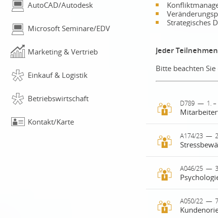
Konfliktmanag
AutoCAD/Autodesk
Veränderungspr
Strategisches
Microsoft Seminare/EDV
Jeder Teilnehmend
Marketing & Vertrieb
Bitte beachten Si
Einkauf & Logistik
Betriebswirtschaft
D789
—
1. 
Kontakt/Karte
Motivierte Mi
A174/23
—
zum nachhalt
Sie, wie mod
Motivation ge
Stress gehört
A046/25
—
3
Sie setzen si
Psychologi
Dauerhafte Be
praxisnahe M
und das pers
Potenziale zu
lernen die T
Führung ist 
A050/22
—
Dabei stehen
frühzeitig w
Kundenorien
treffen. Wirk
Mittelpunkt.
Momente der 