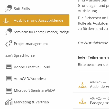
Grundlagen und pr
Soft Skills
Ausbildung.
Die Sicherheit im
Ausbilder und Auszubildende
Rolle als Ausbilde
zu fördern und zu 
Seminare für Lehrer, Erzieher, Pädagogen
Für Auszubildende 
Projektmanagement
Sprachkurse
Jeder Teilnehmend
Bitte beachten si
Adobe Creative Cloud
AutoCAD/Autodesk
A020/26
—
5
Microsoft Seminare/EDV
Der 2 Tage - 
A077/25
—
6
Marketing & Vertrieb
Pädagogisc
Ausbilder, Au
beruflichen Au