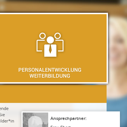
dende
Sie
ilder*in