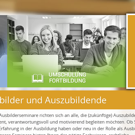
bilder und Auszubildende
usbilderseminare richten sich an alle, die (zukünftige) Auszubil
nt, verantwortungsvoll und motivierend begleiten möchten. Ob 
Erfahrung in der Ausbildung haben oder neu in der Rolle als Ausb
unsere Seminare bieten Ihnen das nötige Fachwissen, rechtliche