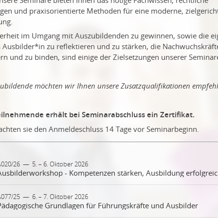
gen und praxisorientierte Methoden für eine moderne, zielgerich
ung.
herheit im Umgang mit Auszubildenden zu gewinnen, sowie die e
s Ausbilder*in zu reflektieren und zu stärken, die Nachwuchskräfte
ern und zu binden, sind einige der Zielsetzungen unserer Seminar
ubildende möchten wir Ihnen unsere Zusatzqualifikationen empfehl
eilnehmende erhält bei Seminarabschluss ein Zertifikat.
eachten sie den Anmeldeschluss 14 Tage vor Seminarbeginn.
A020/26
—
5. – 6. Oktober 2026
Ausbil
r 2 Tage - Ausbilderworkshop richtet sich an Ausbilderinnen und
A077/25
—
6. – 7. Oktober 2026
Pädagogische Grundlagen für Führungskräfte und Ausbilder
bilder, Ausbildungsbeauftragte sowie Fachkräfte, die aktiv in der
uflichen Ausbildung tätig sind. Ziel ist es, fachliche, methodische