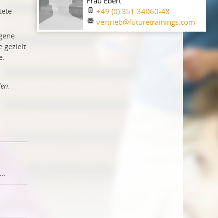
Frau Ebert
tete
+49 (0) 351 34060-48
vertrieb@futuretrainings.com
igene
 gezielt
e.
en.
derworkshop - Kompetenzen stärken, Ausbildung erfolgreich gestalten