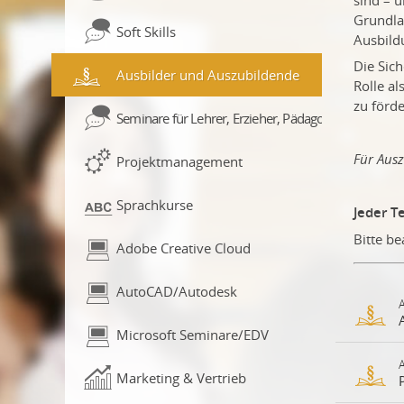
Grundla
Soft Skills
Ausbild
Die Sic
Ausbilder und Auszubildende
Rolle al
zu förd
Seminare für Lehrer, Erzieher, Pädagogen
Für Ausz
Projektmanagement
Sprachkurse
Jeder T
Bitte b
Adobe Creative Cloud
AutoCAD/Autodesk
Microsoft Seminare/EDV
De
Marketing & Vertrieb
Aus
ber