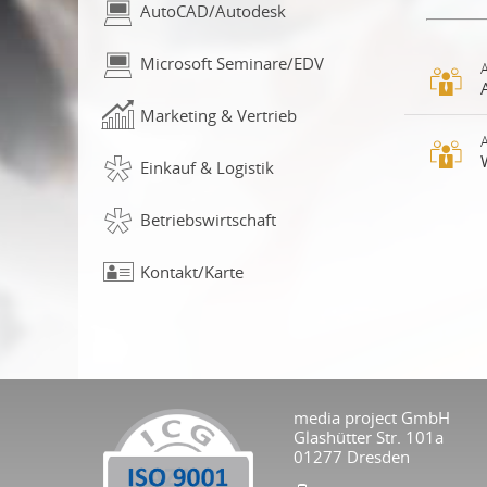
AutoCAD/Autodesk
Microsoft Seminare/EDV
Marketing & Vertrieb
In
Fä
Einkauf & Logistik
un
St
Wo
Betriebswirtschaft
Ihr
In
Ach
Kontakt/Karte
wi
und
Pr
ac
zur
– f
ges
In
Inh
Di
media project GmbH
He
Glashütter Str. 101a
01277 Dresden
ge
St