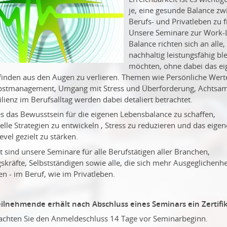
je, eine gesunde Balance zw
Berufs- und Privatleben zu f
Unsere Seminare zur Work-L
Balance richten sich an alle,
nachhaltig leistungsfähig bl
möchten, ohne dabei das ei
inden aus den Augen zu verlieren. Themen wie Persönliche Werte,
bstmanagement, Umgang mit Stress und Überforderung, Achtsam
lienz im Berufsalltag werden dabei detaliert betrachtet.
 es das Bewusstsein für die eigenen Lebensbalance zu schaffen,
elle Strategien zu entwickeln , Stress zu reduzieren und das eigen
evel gezielt zu stärken.
 sind unsere Seminare für alle Berufstätigen aller Branchen,
kräfte, Selbstständigen sowie alle, die sich mehr Ausgeglichenhe
n - im Beruf, wie im Privatleben.
eilnehmende erhält nach Abschluss eines Seminars ein Zertifik
eachten Sie den Anmeldeschluss 14 Tage vor Seminarbeginn.