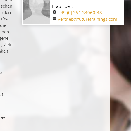
ischen
Frau Ebert
inden.
+49 (0) 351 34060-48
ife-
vertrieb@futuretrainings.com
 die
eiben
gene
 Zeit -
keit
e
it
at.