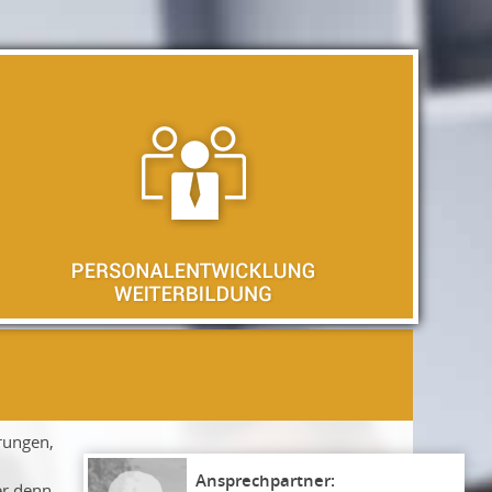
erungen,
ger denn