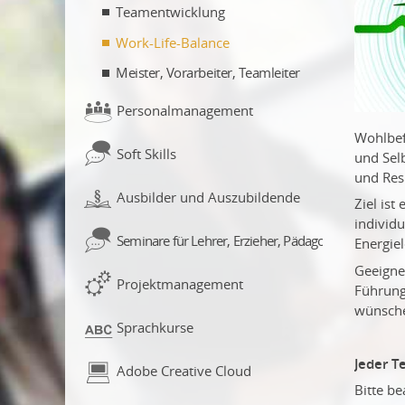
Teamentwicklung
Work-Life-Balance
Meister, Vorarbeiter, Teamleiter
Personalmanagement
Wohlbef
Soft Skills
und Sel
und Resi
Ausbilder und Auszubildende
Ziel ist
individu
Seminare für Lehrer, Erzieher, Pädagogen
Energiel
Geeignet
Projektmanagement
Führungs
wünsche
Sprachkurse
Jeder T
Adobe Creative Cloud
Bitte b