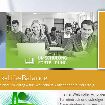
k-Life-Balance
lance im Alltag – für Gesundheit, Zufriedenheit und Erfolg
In einer Welt voller Anford
Termindruck und ständiger
Erreichbarkeit ist es wichti