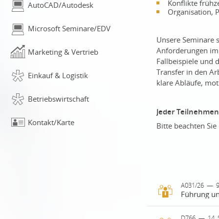
Konflikte frühz
AutoCAD/Autodesk
Organisation, 
Microsoft Seminare/EDV
Unsere Seminare sin
Anforderungen im 
Marketing & Vertrieb
Fallbeispiele und
Transfer in den Arb
Einkauf & Logistik
klare Abläufe, mot
Betriebswirtschaft
Jeder Teilnehmend
Kontakt/Karte
Bitte beachten Si
A031/26
—
9
Erfolgreiche 
D766
—
14.