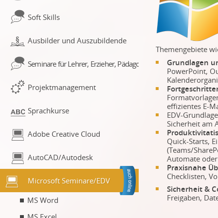
Soft Skills
Ausbilder und Auszubildende
Themengebiete wi
Grundlagen u
Seminare für Lehrer, Erzieher, Pädagogen
PowerPoint, Ou
Kalenderorgani
Projektmanagement
Fortgeschritt
Formatvorlagen
effizientes E
Sprachkurse
EDV-Grundlage
Sicherheit am A
Produktivitati
Adobe Creative Cloud
Quick-Starts, E
(Teams/SharePo
AutoCAD/Autodesk
Automate oder 
Praxisnahe Ü
Checklisten, Vo
Microsoft Seminare/EDV
Sicherheit & 
Freigaben, Dat
MS Word
MS Excel