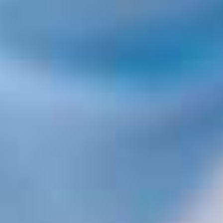
Anmeldeschlu
Zeit/Dauer: j
Preis: netto 
Seminarort: 
Glashütter S
Abschluss: Te
Gestalten Sie
Potenziale di
mehr Effizien
Wir freuen u
Ihr Vertriebs
Consulting 