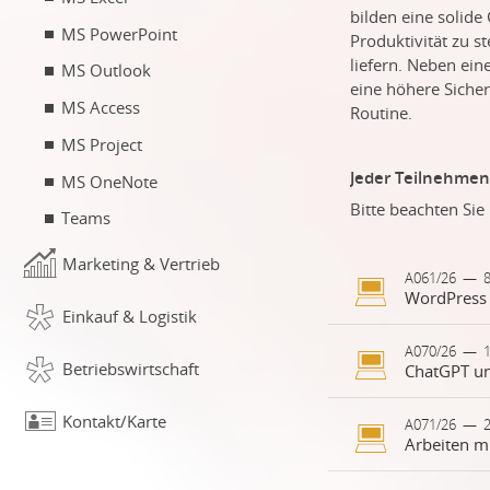
bilden eine solide
MS PowerPoint
Produktivität zu s
liefern. Neben ei
MS Outlook
eine höhere Sicher
MS Access
Routine.
MS Project
Jeder Teilnehmend
MS OneNote
Bitte beachten Si
Teams
Marketing & Vertrieb
A061/26
—
8
WordPress 
Einkauf & Logistik
Warum Word
A070/26
—
Betriebswirtschaft
WordPress is
(CMS) und bi
Privatpersone
Kontakt/Karte
Künstliche Int
A071/26
—
Dank seiner 
werden. Mode
erstellt, bea
Entwicklung 
Programmierk
Möglichkeiten 