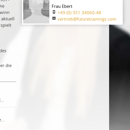
Die
Frau Ebert
ewinn
+49 (0) 351 34060-48
 aktuell
vertrieb@futuretrainings.com
spielt
 des
er die
Auftragsbeschaffung - Bedarfsgerechte Beschaffung für individuelle Kundenaufträge
Beschaffungslogistik - Effiziente Versorgung als Grundlage erfolgreicher Unternehmensprozesse