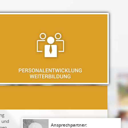
ung
n und
nen -