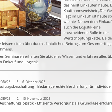
das heißt Einkaufen heute. 
Kaufmannsweisheit „Der G
liegt im Einkauf“ ist heute so
wie nie. Neben dem Einkauf 
auch die Logistik eine
entscheidende Rolle in der
Wertschöpfungskette. Beide
e leisten einen überdurchschnittlichen Beitrag zum Gesamterfolg
ehmens.
en Seminaren erhalten Sie aktuelles Wissen und erfahren alles üb
n Einkauf und Logistik.
A060/26
—
5. – 6. Oktober 2026
 Auftragsbeschaffung ist eine Beschaffungsstrategie, bei der
A059/26
—
9. – 10. November 2026
terialien, Komponenten oder Waren erst nach Eingang eines
nkreten Kundenauftrags beschafft werden. Dadurch können