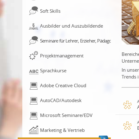
Soft Skills
Ausbilder und Auszubildende
Seminare für Lehrer, Erzieher, Pädagogen
Bereich
Projektmanagement
Untern
In unser
Sprachkurse
Trends i
Adobe Creative Cloud
AutoCAD/Autodesk
Microsoft Seminare/EDV
Die
Ma
Marketing & Vertrieb
ko