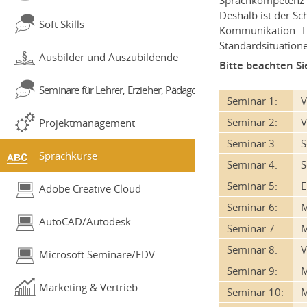
Deshalb ist der Sc
Soft Skills
Kommunikation. Tr
Standardsituatione
Ausbilder und Auszubildende
Bitte beachten S
Seminare für Lehrer, Erzieher, Pädagogen
Seminar 1:
V
Seminar 2:
V
Projektmanagement
Seminar 3:
S
Sprachkurse
Seminar 4:
S
Seminar 5:
E
Adobe Creative Cloud
Seminar 6:
M
AutoCAD/Autodesk
Seminar 7:
M
Seminar 8:
Microsoft Seminare/EDV
Seminar 9:
M
Marketing & Vertrieb
Seminar 10:
M