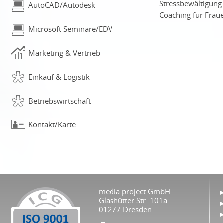
Stressbewältigun
AutoCAD/Autodesk
Coaching für Frau
Microsoft Seminare/EDV
Marketing & Vertrieb
Einkauf & Logistik
Betriebswirtschaft
Kontakt/Karte
media project GmbH
Glashütter Str. 101a
01277 Dresden