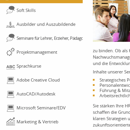
Soft Skills
Ausbilder und Auszubildende
Seminare für Lehrer, Erzieher, Pädagogen
zu binden. Ob als 
Projektmanagement
Nachwuchsmanageri
und die Entwicklun
Sprachkurse
Inhalte unserer Se
Strategisches
Adobe Creative Cloud
Personalentwic
Führung & Mit
AutoCAD/Autodesk
Arbeitsrechtli
Sie stärken Ihre H
Microsoft Seminare/EDV
schaffen die Grun
klaren Strategien 
Marketing & Vertrieb
zukunftsorientiert