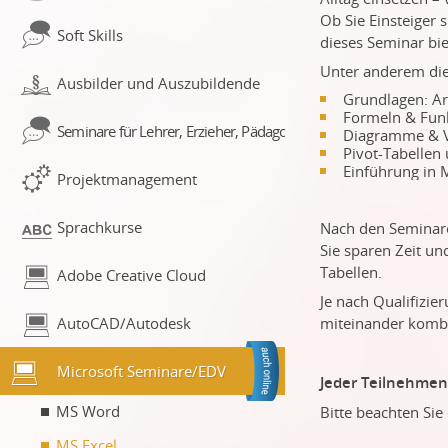
Ob Sie Einsteiger 
Soft Skills
dieses Seminar bi
Unter anderem di
Ausbilder und Auszubildende
Grundlagen: Ar
Formeln & Fun
Seminare für Lehrer, Erzieher, Pädagogen
Diagramme & Vis
Pivot-Tabellen 
Einführung in 
Projektmanagement
Sprachkurse
Nach den Seminaren
Sie sparen Zeit un
Tabellen.
Adobe Creative Cloud
Je nach Qualifizie
AutoCAD/Autodesk
miteinander kombi
Microsoft Seminare/EDV
Jeder Teilnehmend
MS Word
Bitte beachten Si
MS Excel