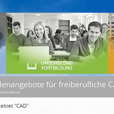
llenangebote für freiberufliche
onstruktion
ebiet "CAD"