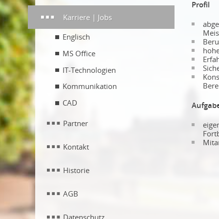
Profil
Karriere | Jobs
abge
Meis
Englisch
Beru
hohe
MS Office
Erfa
Sich
IT-Technologien
Kons
Bere
Kommunikation
CAD
Aufgab
Partner
eige
Fort
Mita
Kontakt
Historie
AGB
Datenschutz